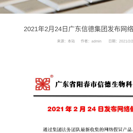
2021年2月24日广东信德集团发布
来源：
本站
作者：
admin
日期：
2021/2/