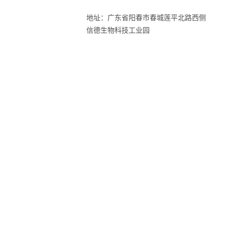
地址：广东省阳春市春城莲平北路西侧
信德生物科技工业园