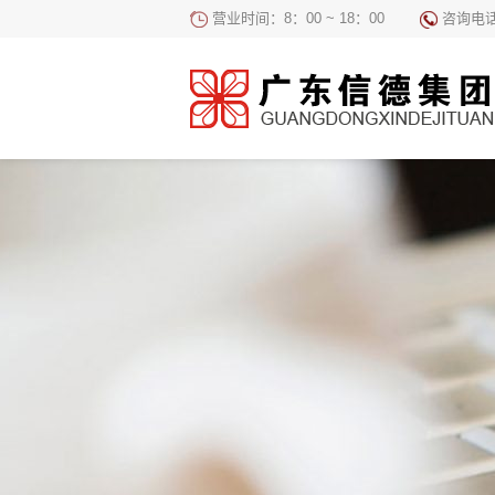
营业时间：8：00 ~ 18：00
咨询电话：4