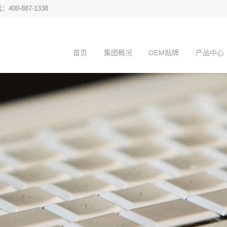
00-887-1338
首页
集团概况
OEM贴牌
产品中心