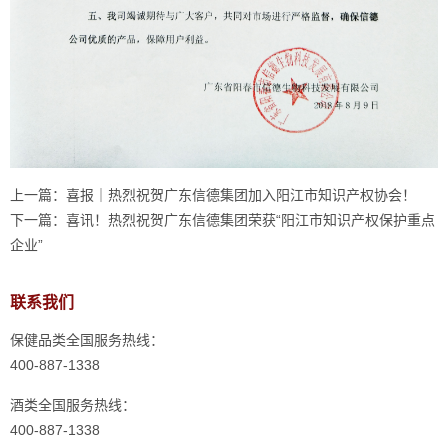
上一篇：
喜报｜热烈祝贺广东信德集团加入阳江市知识产权协会！
下一篇：
喜讯！热烈祝贺广东信德集团荣获“阳江市知识产权保护重点
企业”
联系我们
保健品类全国服务热线：
400-887-1338
酒类全国服务热线：
400-887-1338