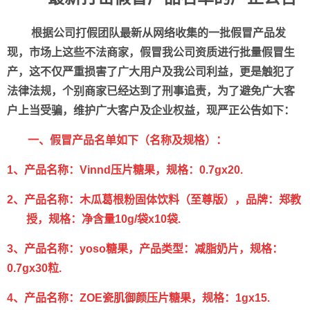
根据公司打假团队最新从网络收集的一批假冒产品发
现，市场上这些不法商家，假冒我公司资质进行批量假冒生
产，这不仅严重损害了广大用户及我公司利益，更是触犯了
法律法规，个别商家已经达到了刑事追责，为了避免广大客
户上当受骗，维护广大客户及企业权益，现严正公告如下：
一、假冒产品名单如下（名称及规格）
：
1
、产品名称：
Vinnd
压片糖果，规格：
0.7g
x20.
2
、产品名称：木瓜葛根粉固体饮料（至尊版），品牌：郑教
授，规格：净含量
10g/
袋
x10
袋
.
3
、产品名称：
yoso
糖果，产品类型：减脂奶片，规格：
0.7gx30
粒
.
4
、产品名称：
ZOE
瓷肌御颜压片糖果，规格：
1gx15.