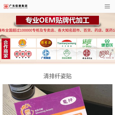
清排纤姿贴