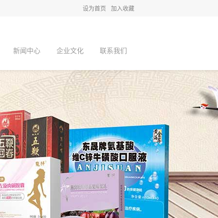
设为首页
加入收藏
新闻中心
企业文化
联系我们