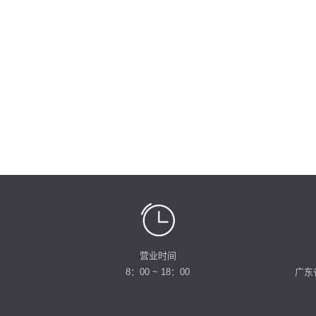
营业时间
8：00 ~ 18：00
广东