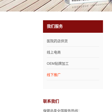
我们服务
医院药店供货
线上电商
OEM贴牌加工
线下推广
联系我们
保健品类全国服务热线：