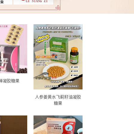
弹凝胶糖果
人参姜黄水飞蓟籽油凝胶
糖果