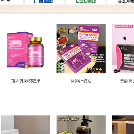
镁人芄凝胶糖果
清排纤姿贴
暴酮防