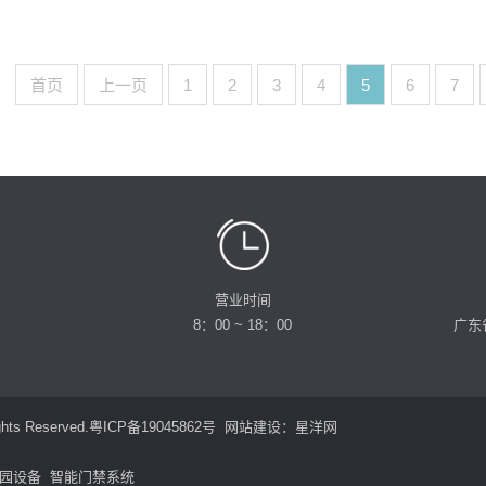
首页
上一页
1
2
3
4
5
6
7
营业时间
8：00 ~ 18：00
广东
s Reserved.
粤ICP备19045862号
网站建设
：
星洋网
园设备
智能门禁系统