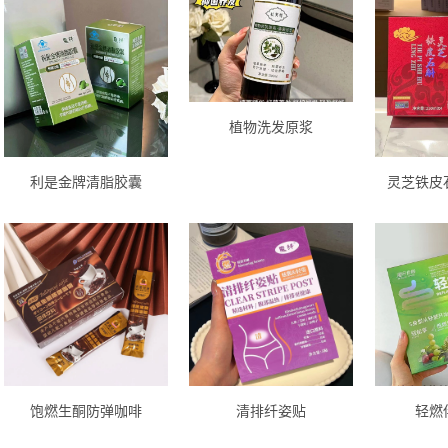
植物洗发原浆
利是金牌清脂胶囊
灵芝铁皮
饱燃生酮防弹咖啡
清排纤姿贴
轻燃