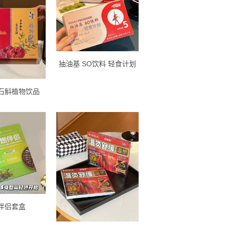
抽油基 SO饮料 轻食计划
石斛植物饮品
伴侣套盒